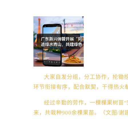
大家
自发分组，分工协作，抡锄
环节衔接有序，配合默契，干得热火
经过辛勤的劳作，
一棵棵
果树苗
来，共栽种900余棵果苗。
（
文图/谢