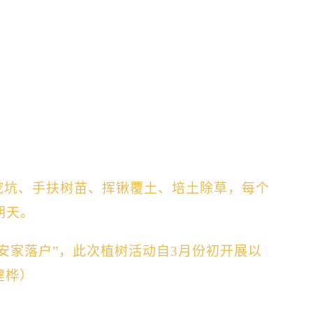
挖坑、手扶树苗、挥锹覆土、培土除草，每个
朝天。
“安家落户”，此次植树活动自3月份初开展以
建桦
）