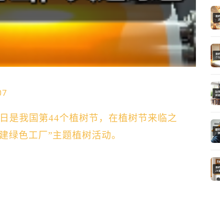
07
2日是我国第44个植树节
，
在植树节来临之
建绿色工厂”主题植树活动
。