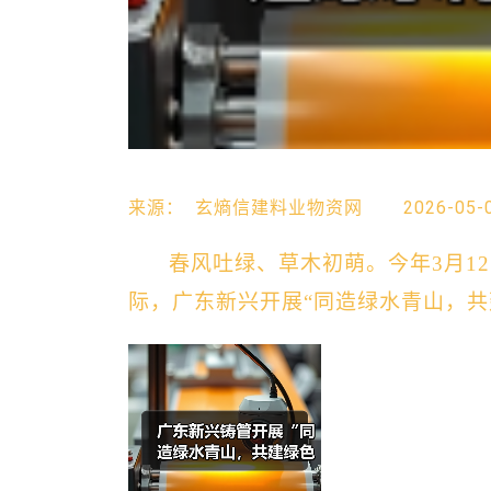
来源：
玄熵信建料业物资网
2026-05-
春风吐绿、草木初萌
。
今年3月1
际
，
广东新兴
开展“同造绿水青山，共