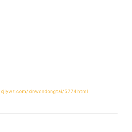
zxjlywz.com/xinwendongtai/5774.html