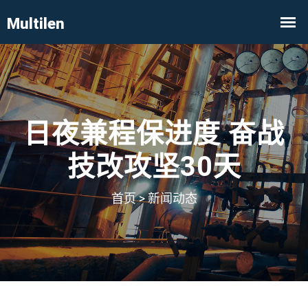
日夜兼程保进度 奋战
技改攻坚30天
首页
>
新闻动态