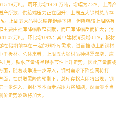
.18万吨，周环比增18.36万吨，增幅为2.3%。上周产
增产所致，供给端压力正在回升；上周五大钢材总库存
幅为2.1%。上周五大品种总库存继续下降，但降幅较上周略有
窄主要由社库降幅收窄贡献，而厂库降幅反而扩大；消
.02万吨，环比增0.9%：其中建材消费增0.1%，板材
下游在假期前存在一定的弱补库需求，进而推动上周钢材
小于板材。总体来看，上周五大钢材品种供需双增，库
入1月，铁水产量将呈现季节性上升走势，因此产量底或
方面，随着淡季进一步深入，钢材需求下降空间将打
方面，在供增需降的预期下，总库存拐点即将出现，钢
进一步深入，钢材基本面走弱压力将加剧；然而淡季当
钢价走势波动将加大。