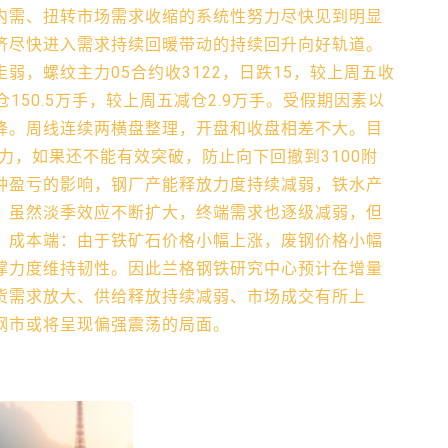
内需、扭转市场需求收缩的系统性努力尽快见到明显
济尽快进入需求持续回暖带动的持续回升向好轨道。
弱，螺纹主力05合约收3122，日跌15，较上周五收
仓150.5万手，较上周五减仓2.9万手。受假期因素以
降。周线连续两横盘整理，开盘和收盘相差不大。目
力，如果还不能有效突破，防止向下回撤到3100附
种盈亏的影响，钢厂产能释放力度持续减弱，铁水产
：虽然淡季效应不断扩大，终端需求也逐级减弱，但
。成本端：由于铁矿石价格小幅上涨，废钢价格小幅
撑力度维持韧性。因此兰格钢铁研究中心预计在增量
货需求放大、供给释放持续减弱、市场成交有所上
钢市或将呈现偏强震荡的局面。