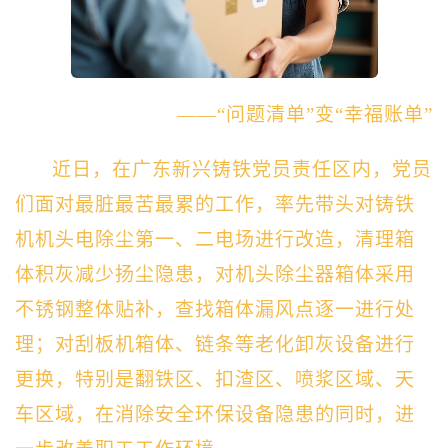
——“问题清单”变“幸福账单”
近日，在广东新兴铸铁
党员责任区内，
党员
们面对
最脏最苦最累
的工作，率先带头
对铸铁
机
机头电除尘第一、二电场
进行
改造，
清理
箱
体
积灰减少扬尘隐患，
对机头除尘器箱体采用
不锈钢整体贴补，查找箱体漏风点逐一进行处
理
；
对刮板机箱体、链条等老化卸灰设备进行
更换
，
特别是翻铁区
、
扣渣区
、
喷浆区域
、
天
车区域
，
在消除
安全
环保设备隐患的同时，
进