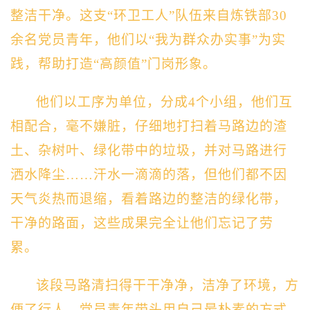
整洁干净。
这支
“环卫工人”
队伍来自炼铁部
30
余名
党员青年，他们
以“我为群众办实事”为实
践
，
帮助
打造“高颜值”
门岗形象。
他们
以工序为单位，分成
4个小组
，他们互
相配合，毫不嫌脏，仔细地打扫着马路边的渣
土、杂树叶、绿化带中的垃圾，并
对
马路
进行
洒水降尘
……
汗水一滴滴的落
，但他们都不因
天气炎热而退缩，看着路边的整洁的
绿化带，
干净的路面
，这些成果完全让
他
们忘记了劳
累。
该段马路清扫得干干净净，洁净了环境，方
便了行人。党员青年带头用自己最朴素的方式