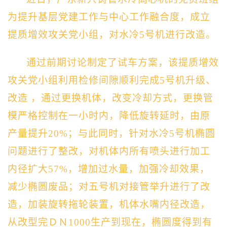
为
提升基层党建工作与中心工作融合度，成立
提质增效攻关党小组，对水冷
5号机进行改造。
通过前期讨论
制定了试车方案，
该
提质增效
攻关党小组
利用检修
间隙
顺利完成5号机升级、
改造 ，通过更换机体，改变冷却方式，更换管
模严格控制在一小时内，降低旋转延时
，
由原
产量提升
20%；与此同时，针对
水冷5号机椭圆
问题进行了整改，对机体内所有喷头进行加工
内径扩大
57%
，增加过水量，加强冷却效果，
减少椭圆废品
；
对五号机对接管举升进行了改
造，加装旋转拖轮装置，机体水嘴内径改造，
从改型完ＤＮ1000生产到现在，椭圆度得到有