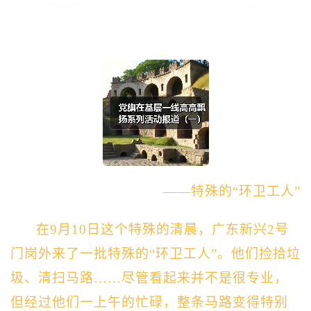
——特殊的“环卫工人”
在9
月1
0
日
这个特殊的清晨
，
广东新兴
2号
门岗
外
来了一批特殊的“环卫工人”。他们捡拾垃
圾、清扫
马路
……尽管看起来并不是很专业，
但经过他们一上午的忙碌，整条
马路
变得特别