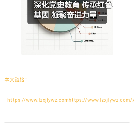
本文链接：
https://www.lzxjlywz.comhttps://www.lzxjlywz.com/