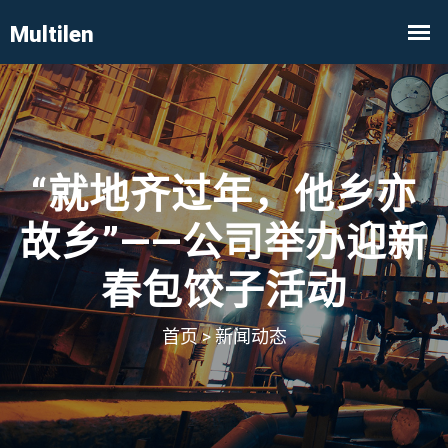
“就地齐过年，他乡亦
故乡”——公司举办迎新
春包饺子活动
首页
>
新闻动态