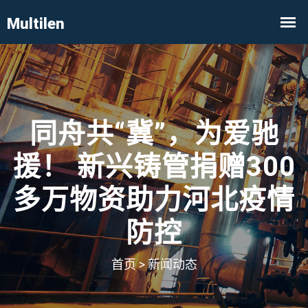
同舟共“冀”，为爱驰
援！ 新兴铸管捐赠300
多万物资助力河北疫情
防控
首页
>
新闻动态