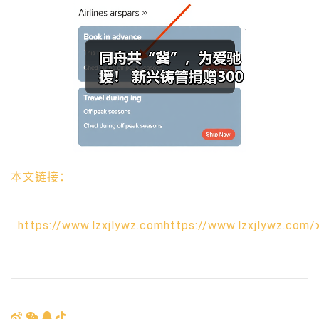
本文链接：
https://www.lzxjlywz.comhttps://www.lzxjlywz.com/