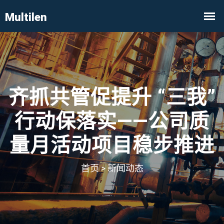
齐抓共管促提升 “三我”
行动保落实——公司质
量月活动项目稳步推进
首页
>
新闻动态