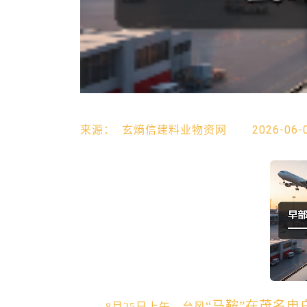
来源：
玄熵信建料业物资网
2026-06-
“马鞍”在茂名电
8月25日上午，
台风