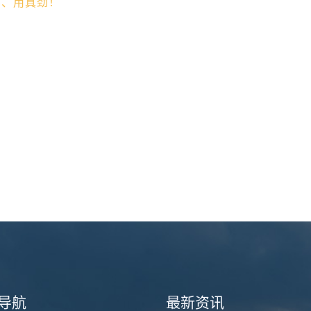
功、用真劲！
导航
最新资讯