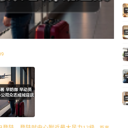
09
白登陆，登陆时中心附近最大风力12级
，距离