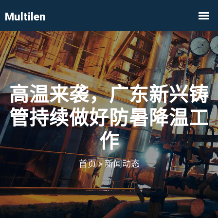
高温来袭，广东新兴铸
管持续做好防暑降温工
作
首页
>
新闻动态