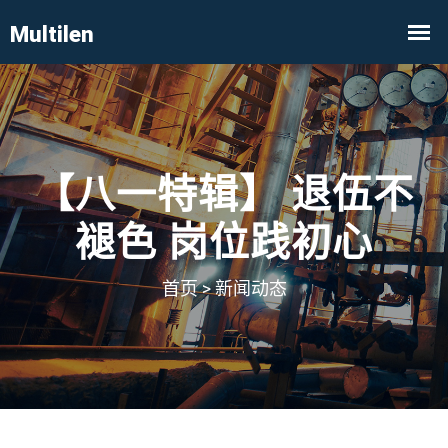
【八一特辑】 退伍不
褪色 岗位践初心
首页
>
新闻动态