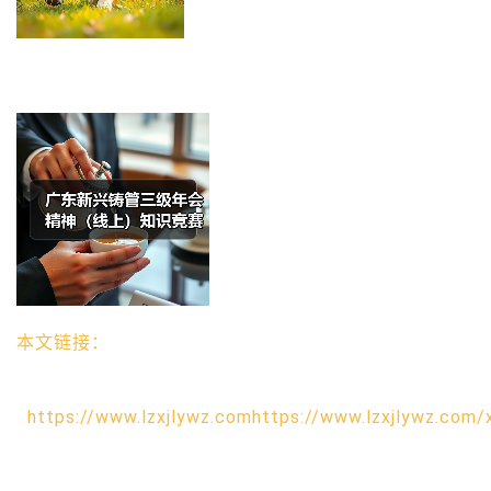
本文链接：
https://www.lzxjlywz.comhttps://www.lzxjlywz.com/