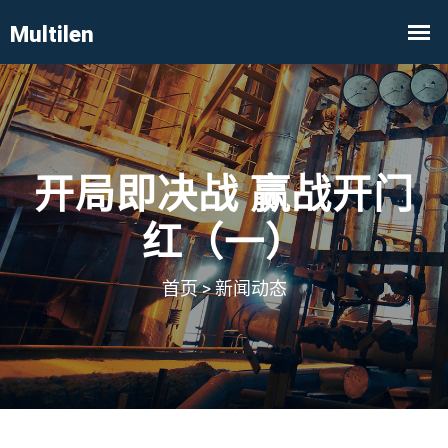
开局即决战 赢战开门
红（一）
首页
>
新闻动态