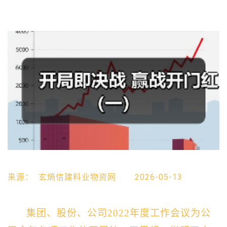
来源：
玄熵信建料业物资网
2026-05-13
集团
、
股份、公司
202
2
年度工作会议为
公