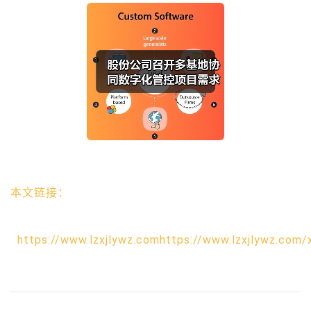
本文链接：
https://www.lzxjlywz.comhttps://www.lzxjlywz.com/