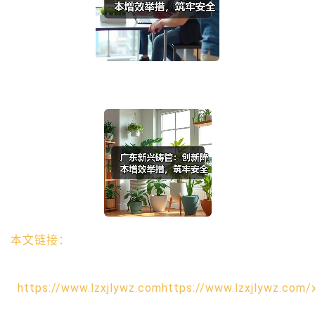
本文链接：
https://www.lzxjlywz.comhttps://www.lzxjlywz.com/