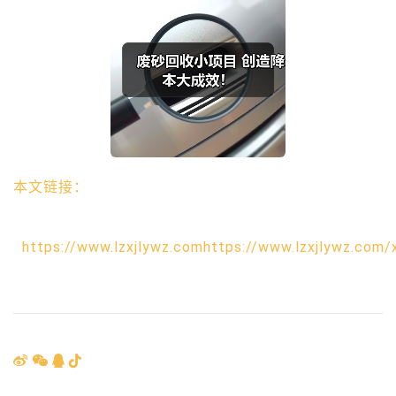
本文链接：
https://www.lzxjlywz.comhttps://www.lzxjlywz.com/