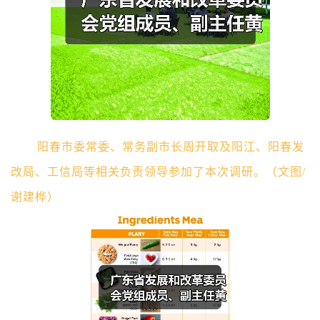
阳春市委常委、常务副市长周开取及阳江、阳春发
改局、工信局等相关负责领导
参加了本次调研。
（
文图
/
谢建桦
）