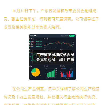
10
月
10
日
下午
，广东省发展和改革委员会党组成
员、副主任黄华东一行到
我司
开展调研
。
公司领导班子
成员及相关职能部室负责人陪同。
在公司生产总调室，
黄华东
详细了解公司生产经营
情况
及
十四五发展规划
，并就
相关行业
政策执行情况、